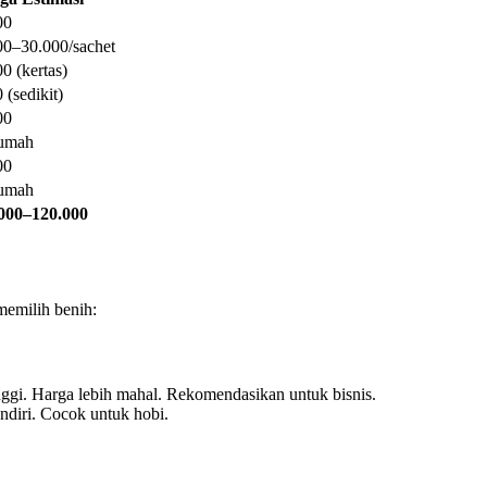
00
00–30.000/sachet
0 (kertas)
 (sedikit)
00
rumah
00
rumah
000–120.000
emilih benih:
inggi. Harga lebih mahal. Rekomendasikan untuk bisnis.
ndiri. Cocok untuk hobi.