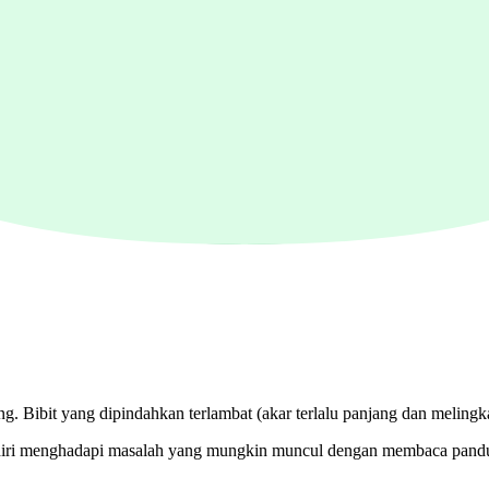
an Anda sudah familiar dengan
cara membuat nutrisi AB Mix yang benar
g. Bibit yang dipindahkan terlambat (akar terlalu panjang dan melingkar
an diri menghadapi masalah yang mungkin muncul dengan membaca pan