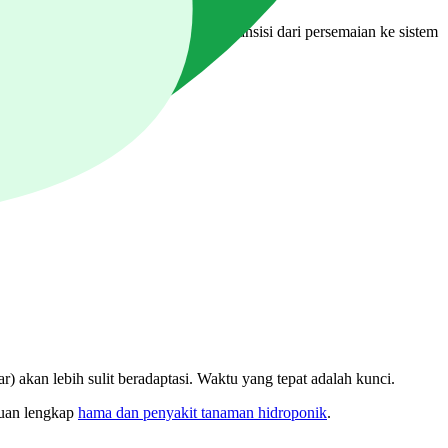
dan
cara mengukur EC dan pH
agar transisi dari persemaian ke sistem
) akan lebih sulit beradaptasi. Waktu yang tepat adalah kunci.
duan lengkap
hama dan penyakit tanaman hidroponik
.