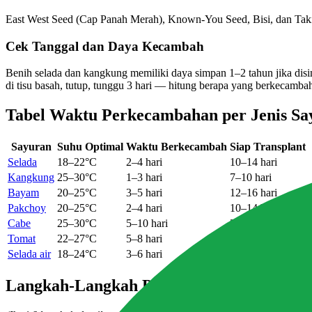
East West Seed (Cap Panah Merah), Known-You Seed, Bisi, dan Takii 
Cek Tanggal dan Daya Kecambah
Benih selada dan kangkung memiliki daya simpan 1–2 tahun jika disi
di tisu basah, tutup, tunggu 3 hari — hitung berapa yang berkecambah
Tabel Waktu Perkecambahan per Jenis Sa
Sayuran
Suhu Optimal
Waktu Berkecambah
Siap Transplant
Selada
18–22°C
2–4 hari
10–14 hari
Kangkung
25–30°C
1–3 hari
7–10 hari
Bayam
20–25°C
3–5 hari
12–16 hari
Pakchoy
20–25°C
2–4 hari
10–14 hari
Cabe
25–30°C
5–10 hari
20–28 hari
Tomat
22–27°C
5–8 hari
18–25 hari
Selada air
18–24°C
3–6 hari
12–16 hari
Langkah-Langkah Penyemaian Benih di R