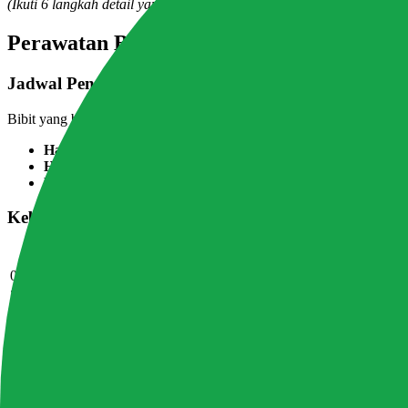
(Ikuti 6 langkah detail yang sudah dijabarkan di atas)
Perawatan Bibit Selama Masa Semaian
Jadwal Penyiraman
Bibit yang baru berkecambah sangat sensitif terhadap kelebihan dan k
Hari 1–5 (pasca kecambah):
Semprotkan air pH 5,8–6,0 atau n
Hari 6–10:
Tingkatkan ke EC 0,5–0,8, siram 1 kali sehari atau 
Hari 11–14:
EC 0,8–1,0, siram sesuai kondisi — rasakan berat t
Kebutuhan Cahaya Bibit
Fase
Kebutuhan Cahaya
0–2 hari (pra-kecambah)
Gelap total
2–5 hari (kecambah muncul)
Cahaya tidak langsung/redup
5–14 hari (pertumbuhan daun)
Cahaya penuh (matahari pagi atau gro
Masalah Umum Saat Penyemaian
Benih tidak berkecambah setelah 7 hari: