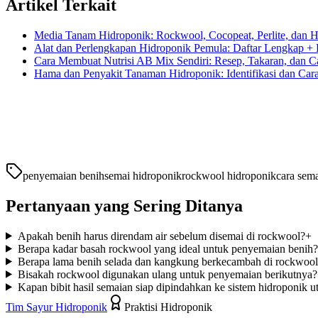
Artikel Terkait
Media Tanam Hidroponik: Rockwool, Cocopeat, Perlite, dan
Alat dan Perlengkapan Hidroponik Pemula: Daftar Lengkap + 
Cara Membuat Nutrisi AB Mix Sendiri: Resep, Takaran, dan 
Hama dan Penyakit Tanaman Hidroponik: Identifikasi dan Car
penyemaian benih
semai hidroponik
rockwool hidroponik
cara sem
Pertanyaan yang Sering Ditanya
Apakah benih harus direndam air sebelum disemai di rockwool?
+
Berapa kadar basah rockwool yang ideal untuk penyemaian benih?
Berapa lama benih selada dan kangkung berkecambah di rockwoo
Bisakah rockwool digunakan ulang untuk penyemaian berikutnya?
Kapan bibit hasil semaian siap dipindahkan ke sistem hidroponik 
Tim Sayur Hidroponik
Praktisi Hidroponik