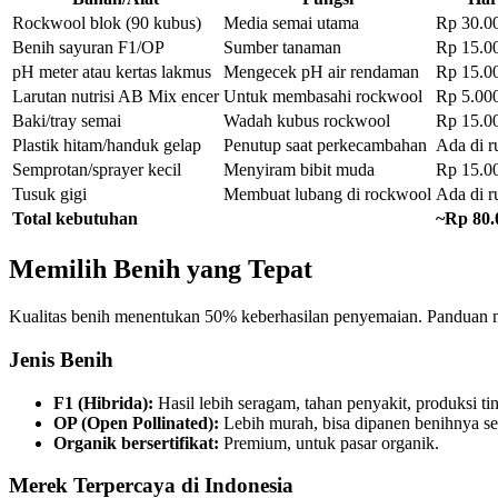
Rockwool blok (90 kubus)
Media semai utama
Rp 30.0
Benih sayuran F1/OP
Sumber tanaman
Rp 15.0
pH meter atau kertas lakmus
Mengecek pH air rendaman
Rp 15.00
Larutan nutrisi AB Mix encer
Untuk membasahi rockwool
Rp 5.000
Baki/tray semai
Wadah kubus rockwool
Rp 15.0
Plastik hitam/handuk gelap
Penutup saat perkecambahan
Ada di 
Semprotan/sprayer kecil
Menyiram bibit muda
Rp 15.0
Tusuk gigi
Membuat lubang di rockwool
Ada di 
Total kebutuhan
~Rp 80.
Memilih Benih yang Tepat
Kualitas benih menentukan 50% keberhasilan penyemaian. Panduan m
Jenis Benih
F1 (Hibrida):
Hasil lebih seragam, tahan penyakit, produksi t
OP (Open Pollinated):
Lebih murah, bisa dipanen benihnya se
Organik bersertifikat:
Premium, untuk pasar organik.
Merek Terpercaya di Indonesia