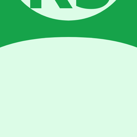
 (>35°C)
konstan
:
ra
mai ulang
mbah di batas media
stikan ada sirkulasi udara
rkan
5% untuk membunuhnya
 Pasca-Semaian
yang tepat mempengaruhi performa bibit yang sudah disemai. Baca pan
ok dengan sistem dan tanaman Anda.