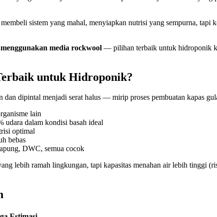
a membeli sistem yang mahal, menyiapkan nutrisi yang sempurna, tapi
k menggunakan media rockwool
— pilihan terbaik untuk hidroponik ka
erbaik untuk Hidroponik?
n dan dipintal menjadi serat halus — mirip proses pembuatan kapas gul
rganisme lain
 udara dalam kondisi basah ideal
isi optimal
uh bebas
 apung, DWC, semua cocok
ng lebih ramah lingkungan, tapi kapasitas menahan air lebih tinggi (risik
n
ga Estimasi