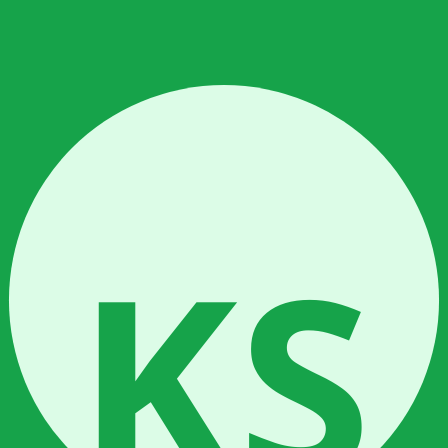
ekurangan air:
utrisi sangat encer (EC 0,3–0,5) 1–2 kali sehari
saat rockwool terasa ringan
ray, jika ringan segera siram
Durasi
24 jam/hari
12–14 jam/hari
w light)
14–16 jam/hari