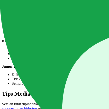
Cek suhu — mungkin terlalu dingin (<18°C) atau terlalu panas
Rockwool mungkin terlalu kering — benih butuh kelembaban 
Kualitas benih buruk — coba batch benih baru
Kecambah tumbuh panjang ke atas tapi tipis dan lemah (etiolasi)
Cahaya kurang — pindahkan ke tempat yang lebih terang sege
Kecambah yang sudah etiolasi tidak bisa diperbaiki — perlu se
Kecambah tumbuh lalu layu dan mati:
"Damping off" — penyakit jamur yang menyerang batang keca
Disebabkan kondisi terlalu lembab dan sirkulasi udara buruk
Pencegahan: jangan terlalu rapat meletakkan kubus rockwool, pa
Jamur putih tumbuh di permukaan rockwool:
Kelembaban terlalu tinggi — kurangi frekuensi penyiraman
Tidak langsung berbahaya tapi bisa menjadi masalah jika dibia
Semprot dengan larutan sangat encer hidrogen peroksida 0,
Tips Media Tanam yang Tepat untuk Bibit
Setelah bibit dipindahkan ke sistem utama, pemilihan media tanam 
cocopeat, dan hidroton
untuk memahami media mana yang paling coc