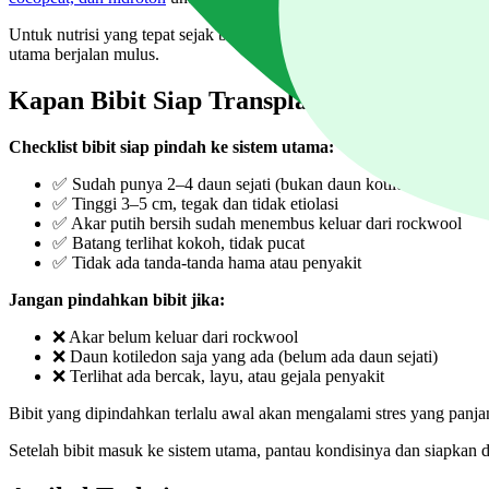
Untuk nutrisi yang tepat sejak bibit ditanam di sistem utama, pastik
utama berjalan mulus.
Kapan Bibit Siap Transplanting?
Checklist bibit siap pindah ke sistem utama:
✅ Sudah punya 2–4 daun sejati (bukan daun kotiledon)
✅ Tinggi 3–5 cm, tegak dan tidak etiolasi
✅ Akar putih bersih sudah menembus keluar dari rockwool
✅ Batang terlihat kokoh, tidak pucat
✅ Tidak ada tanda-tanda hama atau penyakit
Jangan pindahkan bibit jika:
❌ Akar belum keluar dari rockwool
❌ Daun kotiledon saja yang ada (belum ada daun sejati)
❌ Terlihat ada bercak, layu, atau gejala penyakit
Bibit yang dipindahkan terlalu awal akan mengalami stres yang panjan
Setelah bibit masuk ke sistem utama, pantau kondisinya dan siapk