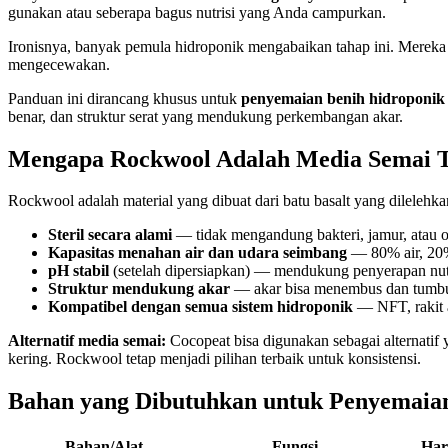
gunakan atau seberapa bagus nutrisi yang Anda campurkan.
Ironisnya, banyak pemula hidroponik mengabaikan tahap ini. Merek
mengecewakan.
Panduan ini dirancang khusus untuk
penyemaian benih hidroponi
benar, dan struktur serat yang mendukung perkembangan akar.
Mengapa Rockwool Adalah Media Semai T
Rockwool adalah material yang dibuat dari batu basalt yang dilelehka
Steril secara alami
— tidak mengandung bakteri, jamur, atau o
Kapasitas menahan air dan udara seimbang
— 80% air, 20%
pH stabil
(setelah dipersiapkan) — mendukung penyerapan nutr
Struktur mendukung akar
— akar bisa menembus dan tumb
Kompatibel dengan semua sistem hidroponik
— NFT, rakit
Alternatif media semai:
Cocopeat bisa digunakan sebagai alternatif ya
kering. Rockwool tetap menjadi pilihan terbaik untuk konsistensi.
Bahan yang Dibutuhkan untuk Penyemaia
Bahan/Alat
Fungsi
Har