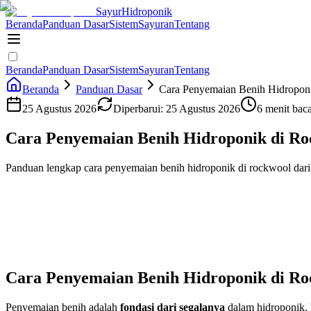
Sayur
Hidroponik
Beranda
Panduan Dasar
Sistem
Sayuran
Tentang
Beranda
Panduan Dasar
Sistem
Sayuran
Tentang
Beranda
Panduan Dasar
Cara Penyemaian Benih Hidropon
25 Agustus 2026
Diperbarui:
25 Agustus 2026
6 menit bac
Cara Penyemaian Benih Hidroponik di Ro
Panduan lengkap cara penyemaian benih hidroponik di rockwool dari n
Cara Penyemaian Benih Hidroponik di Ro
Penyemaian benih adalah
fondasi dari segalanya
dalam hidroponik. 