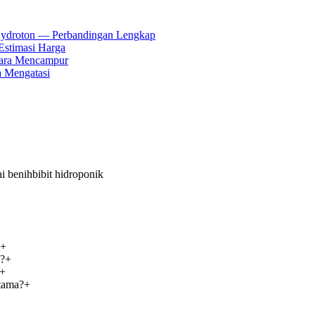
 Hydroton — Perbandingan Lengkap
Estimasi Harga
Cara Mencampur
a Mengatasi
ai benih
bibit hidroponik
+
l?
+
+
utama?
+