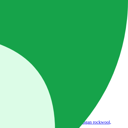
duan lengkap
media tanam hidroponik: perbandingan rockwool,