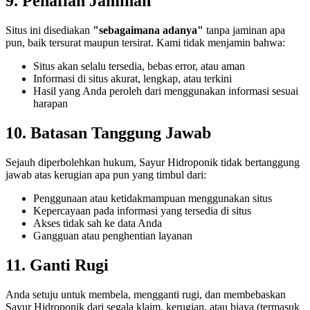
9. Penafian Jaminan
Situs ini disediakan
"sebagaimana adanya"
tanpa jaminan apa
pun, baik tersurat maupun tersirat. Kami tidak menjamin bahwa:
Situs akan selalu tersedia, bebas error, atau aman
Informasi di situs akurat, lengkap, atau terkini
Hasil yang Anda peroleh dari menggunakan informasi sesuai
harapan
10. Batasan Tanggung Jawab
Sejauh diperbolehkan hukum,
Sayur Hidroponik
tidak bertanggung
jawab atas kerugian apa pun yang timbul dari:
Penggunaan atau ketidakmampuan menggunakan situs
Kepercayaan pada informasi yang tersedia di situs
Akses tidak sah ke data Anda
Gangguan atau penghentian layanan
11. Ganti Rugi
Anda setuju untuk membela, mengganti rugi, dan membebaskan
Sayur Hidroponik
dari segala klaim, kerugian, atau biaya (termasuk