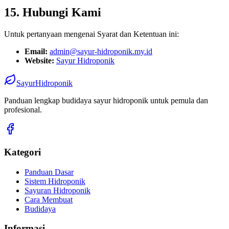
15. Hubungi Kami
Untuk pertanyaan mengenai Syarat dan Ketentuan ini:
Email:
admin@sayur-hidroponik.my.id
Website:
Sayur Hidroponik
SayurHidroponik
Panduan lengkap budidaya sayur hidroponik untuk pemula dan
profesional.
Kategori
Panduan Dasar
Sistem Hidroponik
Sayuran Hidroponik
Cara Membuat
Budidaya
Informasi